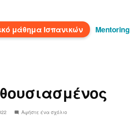
ικό μάθημα Ισπανικών
Mentoring
νθουσιασμένος
για
022
Αφήστε ένα σχόλιο
το
Εμεινα