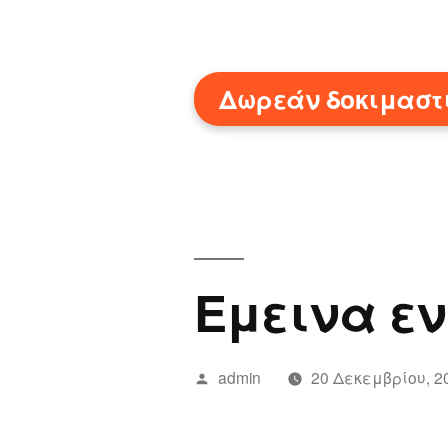
Μετάβαση
στο
Δωρεάν δοκιμαστ
περιεχόμενο
Εμεινα ε
Συντάχθηκε
admin
20 Δεκεμβρίου, 2
από