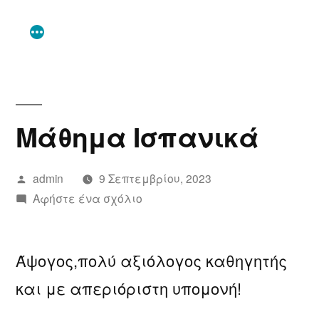
Μετάβαση
στο
περιεχόμενο
Μάθημα Ισπανικά
Συντάχθηκε
admin
9 Σεπτεμβρίου, 2023
από
για
Αφήστε ένα σχόλιο
το
Μάθημα
Άψογος,πολύ αξιόλογος καθηγητής
Ισπανικά
και με απεριόριστη υπομονή!